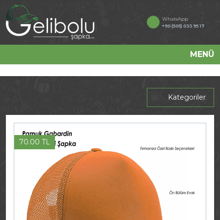
WhatsApp
+90 (505) 033 95 17
MENÜ
Kategoriler
70.00 TL