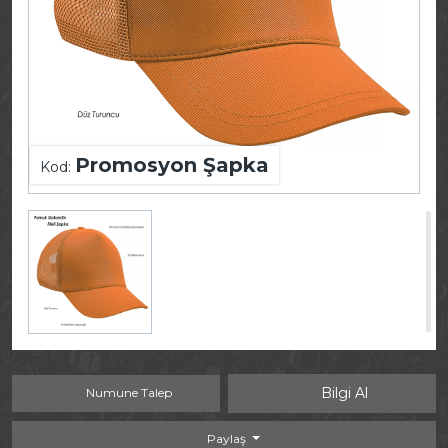
Promosyon Şapka
Kod:
Bilgi Al
Numune Talep
Paylaş