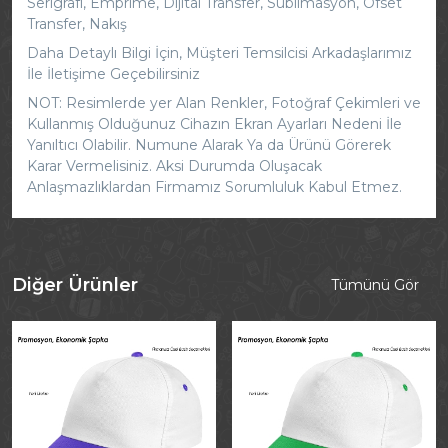
Serigrafi, Emprime, Dijital Transfer, Süblimasyon, Ofset
Transfer, Nakış
Daha Detaylı Bilgi İçin, Müşteri Temsilcisi Arkadaşlarımız
İle İletişime Geçebilirsiniz
NOT: Resimlerde yer Alan Renkler, Fotoğraf Çekimleri ve
Kullanmış Olduğunuz Cihazın Ekran Ayarları Nedeni İle
Yanıltıcı Olabilir. Numune Alarak Ya da Ürünü Görerek
Karar Vermelisiniz. Aksi Durumda Oluşacak
Anlaşmazlıklardan Firmamız Sorumluluk Kabul Etmez.
Diğer Ürünler
Tümünü Gör