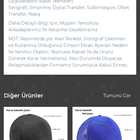
Uygulanabilir Baskı Teknikleri;
Serigrafi, Emprime, Dijital Transfer, Süblimasyon, Ofset
Transfer, Nakış
Daha Detaylı Bilgi İçin, Müşteri Temsilcisi
Arkadaşlarımız İle İletişime Geçebilirsiniz
NOT: Resimlerde yer Alan Renkler, Fotoğraf Çekimleri
ve Kullanmış Olduğunuz Cihazın Ekran Ayarları Nedeni
İle Yanıltıcı Olabilir. Numune Alarak Ya da Ürünü
Görerek Karar Vermelisiniz. Aksi Durumda Oluşacak
Anlaşmazlıklardan Firmamız Sorumluluk Kabul Etmez.
Diğer Ürünler
Tümünü Gör