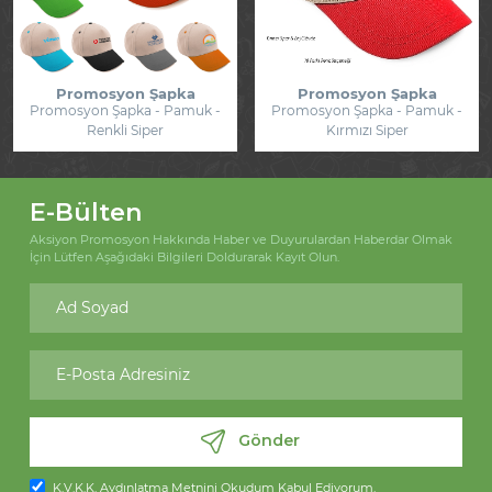
Promosyon Şapka
Promosyon Şapka
Promosyon Şapka - Pamuk -
Promosyon Şapka - Pamuk -
Renkli Siper
Kırmızı Siper
E-Bülten
Aksiyon Promosyon Hakkında Haber ve Duyurulardan Haberdar Olmak
İçin Lütfen Aşağıdaki Bilgileri Doldurarak Kayıt Olun.
Gönder
K.V.K.K. Aydınlatma Metnini
Okudum Kabul Ediyorum.