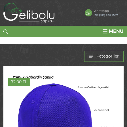
WhatsApp
+90 (505) 033 95 17
MENÜ
Kategoriler
72.00 TL