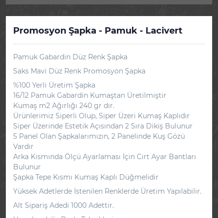
Promosyon Şapka - Pamuk - Lacivert
Pamuk Gabardin Düz Renk Şapka
Saks Mavi Düz Renk Promosyon Şapka
%100 Yerli Üretim Şapka
16/12 Pamuk Gabardin Kumaştan Üretilmiştir
Kumaş m2 Ağırlığı 240 gr dır.
Ürünlerimiz Siperli Olup, Siper Üzeri Kumaş Kaplıdır
Siper Üzerinde Estetik Açısından 2 Sıra Dikiş Bulunur
5 Panel Olan Şapkalarımızın, 2 Panelinde Kuş Gözü
Vardır
Arka Kısmında Ölçü Ayarlaması İçin Cırt Ayar Bantları
Bulunur
Şapka Tepe Kısmı Kumaş Kaplı Düğmelidir
Yüksek Adetlerde İstenilen Renklerde Üretim Yapılabilir.
Alt Sipariş Adedi 1000 Adettir.