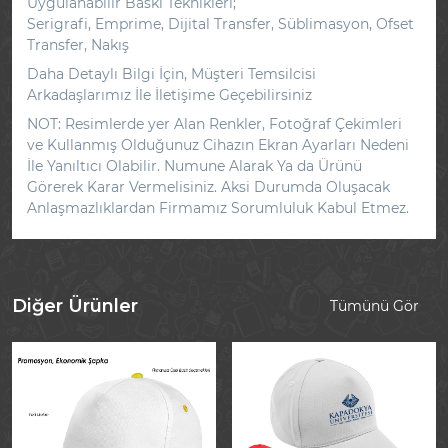
Uygulanabilir Baskı Teknikleri;
Serigrafi, Emprime, Dijital Transfer, Süblimasyon, Ofset
Transfer, Nakış
Daha Detaylı Bilgi İçin, Müşteri Temsilcisi
Arkadaşlarımız İle İletişime Geçebilirsiniz
NOT: Resimlerde yer Alan Renkler, Fotoğraf Çekimleri
ve Kullanmış Olduğunuz Cihazın Ekran Ayarları Nedeni
İle Yanıltıcı Olabilir. Numune Alarak Ya da Ürünü
Görerek Karar Vermelisiniz. Aksi Durumda Oluşacak
Anlaşmazlıklardan Firmamız Sorumluluk Kabul Etmez.
Diğer Ürünler
Tümünü Gör