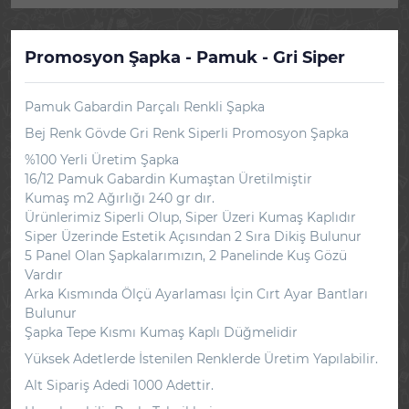
Promosyon Şapka - Pamuk - Gri Siper
Pamuk Gabardin Parçalı Renkli Şapka
Bej Renk Gövde Gri Renk Siperli Promosyon Şapka
%100 Yerli Üretim Şapka
16/12 Pamuk Gabardin Kumaştan Üretilmiştir
Kumaş m2 Ağırlığı 240 gr dır.
Ürünlerimiz Siperli Olup, Siper Üzeri Kumaş Kaplıdır
Siper Üzerinde Estetik Açısından 2 Sıra Dikiş Bulunur
5 Panel Olan Şapkalarımızın, 2 Panelinde Kuş Gözü
Vardır
Arka Kısmında Ölçü Ayarlaması İçin Cırt Ayar Bantları
Bulunur
Şapka Tepe Kısmı Kumaş Kaplı Düğmelidir
Yüksek Adetlerde İstenilen Renklerde Üretim Yapılabilir.
Alt Sipariş Adedi 1000 Adettir.