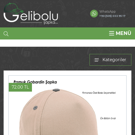
WhatsApp
+90 (505) 033 95 17
MENÜ
Kategoriler
72.00 TL