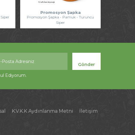
Promosyon Şapka
Siper
Promosyon Şapka - Pamuk - Turuncu
Siper
Gönder
l Ediyorum.
al
K.V.K.K Aydınlanma Metni
İletişim