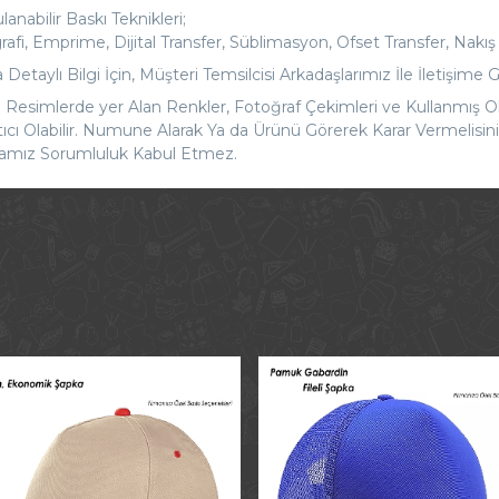
anabilir Baskı Teknikleri;
rafi, Emprime, Dijital Transfer, Süblimasyon, Ofset Transfer, Nakış
Detaylı Bilgi İçin, Müşteri Temsilcisi Arkadaşlarımız İle İletişime G
 Resimlerde yer Alan Renkler, Fotoğraf Çekimleri ve Kullanmış O
ltıcı Olabilir. Numune Alarak Ya da Ürünü Görerek Karar Vermelis
amız Sorumluluk Kabul Etmez.