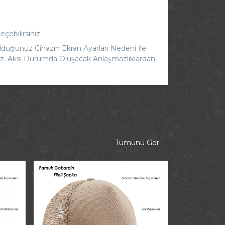
eçebilirsiniz
lduğunuz Cihazın Ekran Ayarları Nedeni İle
iniz. Aksi Durumda Oluşacak Anlaşmazlıklardan
Tümünü Gör