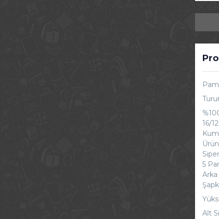
Pro
Pamu
Turu
%100
16/1
Kuma
Ürünl
Sipe
5 Pa
Arka
Şapk
Yüks
Alt S