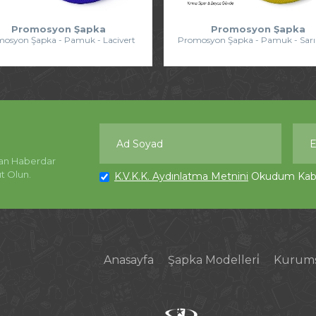
Promosyon Şapka
Promosyon Şapka
osyon Şapka - Pamuk - Lacivert
Promosyon Şapka - Pamuk - Sarı 
an Haberdar
t Olun.
K.V.K.K. Aydınlatma Metnini
Okudum Kabu
Anasayfa
Şapka Modelleri̇
Kurums