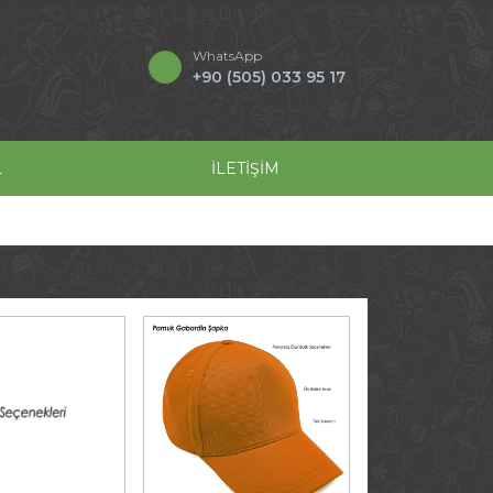
WhatsApp
+90 (505) 033 95 17
L
İLETİŞİM