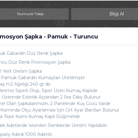
Bilgi Al
Numune Talep
mosyon Şapka - Pamuk - Turuncu
k Gabardin Düz Renk Şapka
ncu Düz Renk Promosyon Şapka
 Yerli Üretim Şapka
2 Pamuk Gabardin Kumaştan Üretilmiştir
ş m2 Ağırlığı 240 gr dır.
erimiz Siperli Olup, Siper Üzeri Kumaş Kaplıdır
r Üzerinde Estetik Açısından 2 Sıra Dikiş Bulunur
nel Olan Şapkalarımızın, 2 Panelinde Kuş Gözü Vardır
 Kısmında Ölçü Ayarlaması İçin Cırt Ayar Bantları Bulunur
a Tepe Kısmı Kumaş Kaplı Düğmelidir
ek Adetlerde İstenilen Renklerde Üretim Yapılabilir.
ipariş Adedi 1000 Adettir.