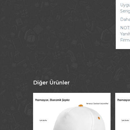
Uygul
Serig
Daha 
NOT:
Yanı
Firm
Diğer Ürünler