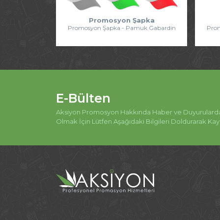
Promosyon Şapka
Promosyon Şapka - Pamuk Gabardin
Prom
E-Bülten
Aksiyon Promosyon Hakkında Haber ve Duyurulard
Olmak İçin Lütfen Aşağıdaki Bilgileri Doldurarak Kayı