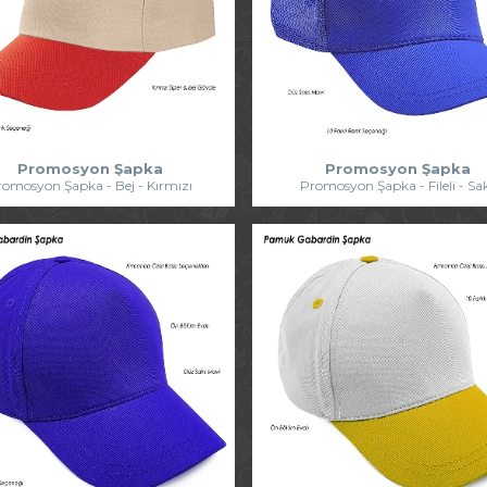
Promosyon Şapka
Promosyon Şapka
romosyon Şapka - Bej - Kırmızı
Promosyon Şapka - Fileli - Sa