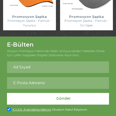
Promosyon Şapka
Promosyon Şapka
Promosyon Şapka - Pamuk -
Promosyon Şapka - Pamuk -
Turuncu
Gri Siper
E-Bülten
Aksiyon Promosyon Hakkında Haber ve Duyurulardan Haberdar Olmak
İçin Lütfen Aşağıdaki Bilgileri Doldurarak Kayıt Olun.
Gönder
K.V.K.K. Aydınlatma Metnini
Okudum Kabul Ediyorum.