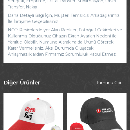
Serigrafi, Emprime, Dijital Transfer, Süblimasyon, Ofset
Transfer, Nakış
Daha Detaylı Bilgi İçin, Müşteri Temsilcisi Arkadaşlarımız
İle İletişime Geçebilirsiniz
NOT: Resimlerde yer Alan Renkler, Fotoğraf Çekimleri ve
Kullanmış Olduğunuz Cihazın Ekran Ayarları Nedeni İle
Yanıltıcı Olabilir. Numune Alarak Ya da Ürünü Görerek
Karar Vermelisiniz. Aksi Durumda Oluşacak
Anlaşmazlıklardan Firmamız Sorumluluk Kabul Etmez.
Diğer Ürünler
Tümünü Gör